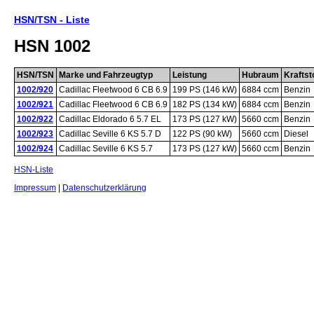
HSN/TSN - Liste
HSN 1002
HSN/TSN
Marke und Fahrzeugtyp
Leistung
Hubraum
Kraftst
1002/920
Cadillac Fleetwood 6 CB 6.9
199 PS (146 kW)
6884 ccm
Benzin
1002/921
Cadillac Fleetwood 6 CB 6.9
182 PS (134 kW)
6884 ccm
Benzin
1002/922
Cadillac Eldorado 6 5.7 EL
173 PS (127 kW)
5660 ccm
Benzin
1002/923
Cadillac Seville 6 KS 5.7 D
122 PS (90 kW)
5660 ccm
Diesel
1002/924
Cadillac Seville 6 KS 5.7
173 PS (127 kW)
5660 ccm
Benzin
HSN-Liste
Impressum
|
Datenschutzerklärung